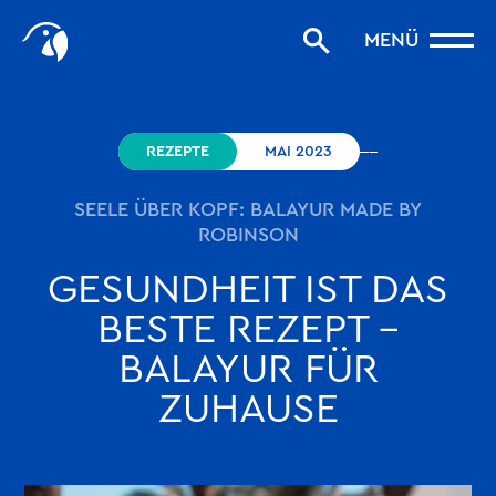
Start
MENÜ
Storys filtern
Favoriten
robinson.com
REZEPTE
MAI 2023
SEELE ÜBER KOPF: BALAYUR MADE BY
ROBINSON
GESUNDHEIT IST DAS
BESTE REZEPT –
BALAYUR FÜR
ZUHAUSE