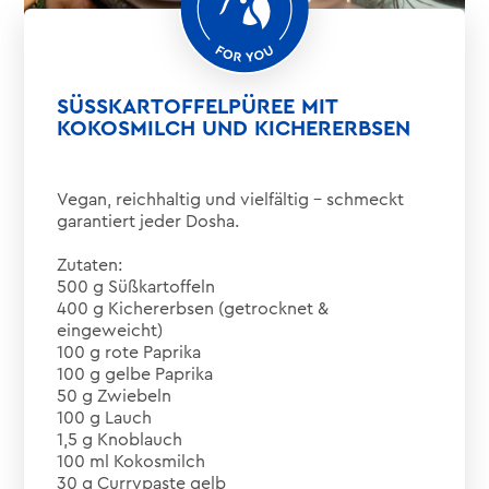
SÜSSKARTOFFELPÜREE MIT
KOKOSMILCH UND KICHERERBSEN
Vegan, reichhaltig und vielfältig – schmeckt
garantiert jeder Dosha.
Zutaten:
500 g Süßkartoffeln
400 g Kichererbsen (getrocknet &
eingeweicht)
100 g rote Paprika
100 g gelbe Paprika
50 g Zwiebeln
100 g Lauch
1,5 g Knoblauch
100 ml Kokosmilch
30 g Currypaste gelb