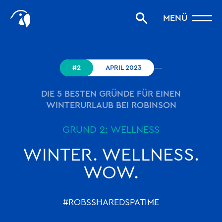
Start
MENÜ
Storys filtern
Favoriten
robinson.com
#2
APRIL 2023
DIE 5 BESTEN GRÜNDE FÜR EINEN
WINTERURLAUB BEI ROBINSON
GRUND 2: WELLNESS
WINTER. WELLNESS.
WOW.
#ROBSSHAREDSPATIME