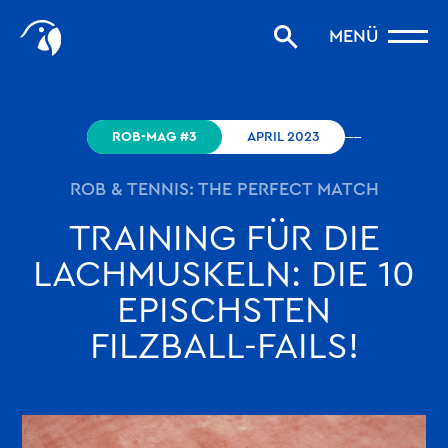
Start
MENÜ
Storys filtern
Favoriten
robinson.com
ROB-MAG #3
APRIL 2023
ROB & TENNIS: THE PERFECT MATCH
TRAINING FÜR DIE
LACHMUSKELN: DIE 10
EPISCHSTEN
FILZBALL-FAILS!