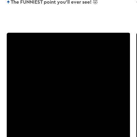
The FUNNIEST point you’ll ever see! 🤣