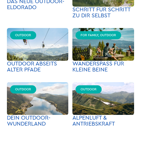
DAS NEUE OUTDOOR-
ELDORADO
SCHRITT FÜR SCHRITT
ZU DIR SELBST
OUTDOOR
FOR FAMILY, OUTDOOR
OUTDOOR ABSEITS
WANDERSPASS FÜR
ALTER PFADE
KLEINE BEINE
OUTDOOR
OUTDOOR
DEIN OUTDOOR-
ALPENLUFT &
WUNDERLAND
ANTRIEBSKRAFT