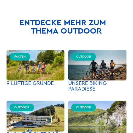
ENTDECKE MEHR ZUM
THEMA OUTDOOR
FAKTEN
OUTDOOR
9 LUFTIGE GRÜNDE
UNSERE BIKING
PARADIESE
OUTDOOR
OUTDOOR