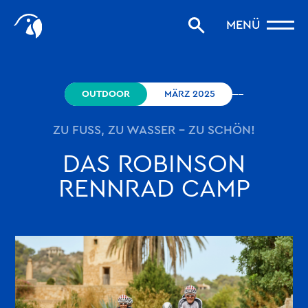
Start
MENÜ
Storys filtern
Favoriten
robinson.com
OUTDOOR
MÄRZ 2025
ZU FUSS, ZU WASSER – ZU SCHÖN!
DAS ROBINSON
RENNRAD CAMP