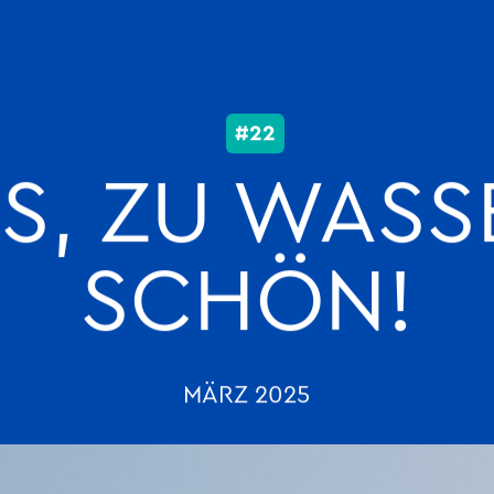
.com
#22
S, ZU WASS
SCHÖN!
MÄRZ 2025