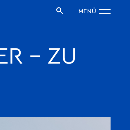
MENÜ
ER – ZU