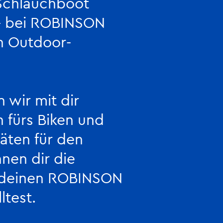
 Schlauchboot
 – bei ROBINSON
n Outdoor-
 wir mit dir
 fürs Biken und
täten für den
nen dir die
 deinen ROBINSON
ltest.