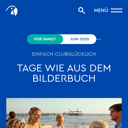
Start
MENÜ
Storys filtern
Favoriten
robinson.com
FOR FAMILY
JUNI 2025
EINFACH CLUBGLÜCKLICH
TAGE WIE AUS DEM
BILDERBUCH