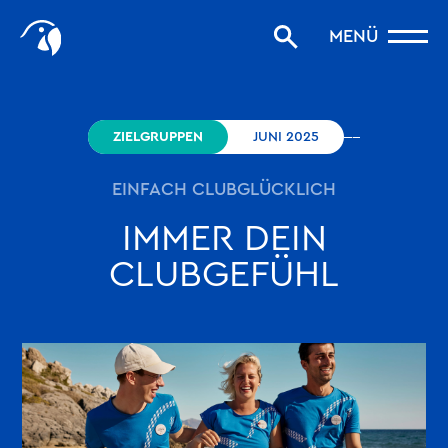
Start
MENÜ
Storys filtern
Favoriten
robinson.com
ZIELGRUPPEN
JUNI 2025
EINFACH CLUBGLÜCKLICH
IMMER DEIN
CLUBGEFÜHL