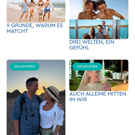
9 GRÜNDE, WARUM ES
MATCHT
DREI WELTEN, EIN
GEFÜHL
ZIELGRUPPEN
ZIELGRUPPEN
AUCH ALLEINE MITTEN
IM WIR