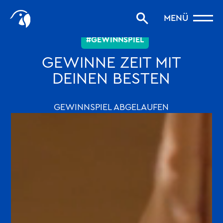
Start
MENÜ
Storys filtern
#GEWINNSPIEL
Favoriten
GEWINNE ZEIT MIT
robinson.com
DEINEN BESTEN
GEWINNSPIEL ABGELAUFEN