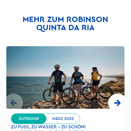
MEHR ZUM ROBINSON
QUINTA DA RIA
OUTDOOR
MÄRZ 2025
ZU FUSS, ZU WASSER – ZU SCHÖN!