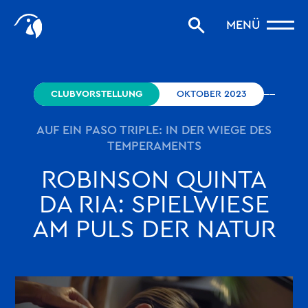
Start
MENÜ
Storys filtern
Favoriten
robinson.com
CLUBVORSTELLUNG
OKTOBER 2023
AUF EIN PASO TRIPLE: IN DER WIEGE DES
TEMPERAMENTS
ROBINSON QUINTA
DA RIA: SPIELWIESE
AM PULS DER NATUR