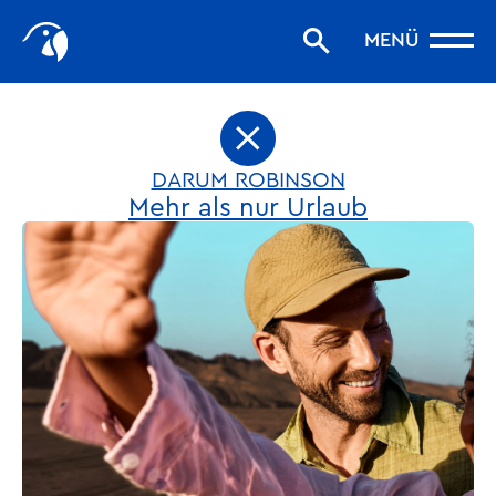
Start
MENÜ
Storys filtern
Favoriten
robinson.com
DARUM ROBINSON
Mehr als nur Urlaub