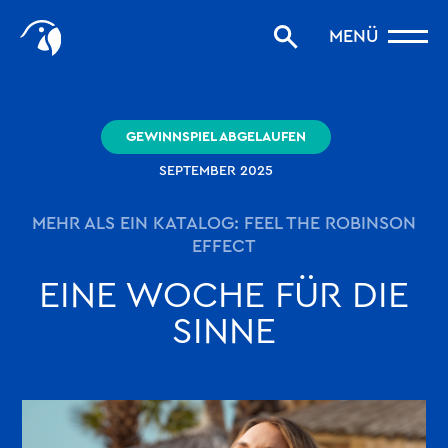
Start
MENÜ
Storys filtern
Favoriten
robinson.com
GEWINNSPIEL ABGELAUFEN
SEPTEMBER 2025
MEHR ALS EIN KATALOG: FEEL THE ROBINSON
EFFECT
EINE WOCHE FÜR DIE
SINNE