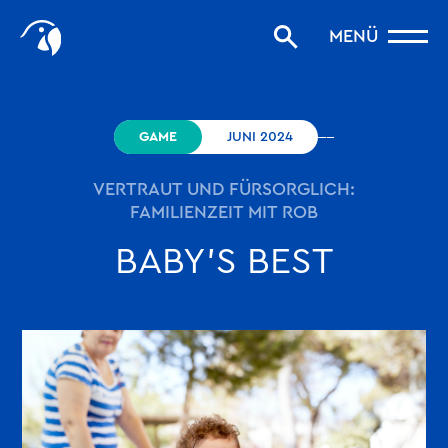
Start
MENÜ
Storys filtern
Favoriten
robinson.com
GAME
JUNI 2024
VERTRAUT UND FÜRSORGLICH:
FAMILIENZEIT MIT ROB
BABY’S BEST