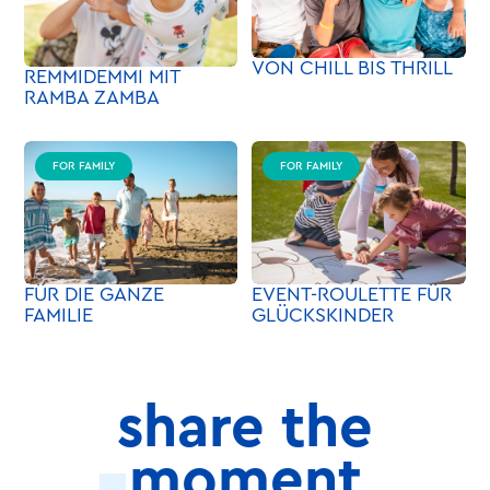
VON CHILL BIS THRILL
REMMIDEMMI MIT
RAMBA ZAMBA
FOR FAMILY
FOR FAMILY
FÜR DIE GANZE
EVENT-ROULETTE FÜR
FAMILIE
GLÜCKSKINDER
share the
moment