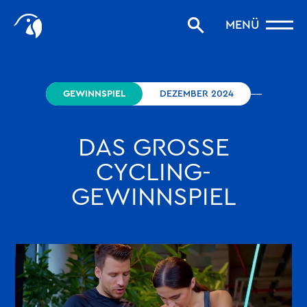
Start
MENÜ
Storys filtern
Favoriten
robinson.com
GEWINNSPIEL
DEZEMBER 2024
DAS GROSSE
CYCLING-
GEWINNSPIEL