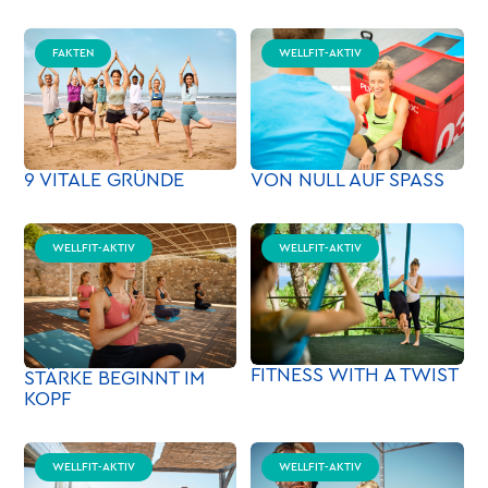
FAKTEN
WELLFIT-AKTIV
VON NULL AUF SPASS
9 VITALE GRÜNDE
WELLFIT-AKTIV
WELLFIT-AKTIV
FITNESS WITH A TWIST
STÄRKE BEGINNT IM
KOPF
WELLFIT-AKTIV
WELLFIT-AKTIV